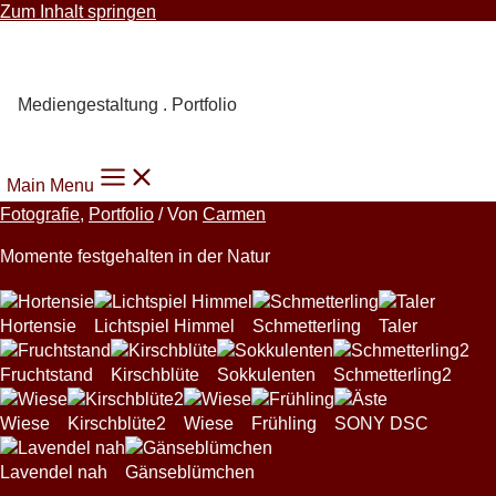
Zum Inhalt springen
Carmen Knoppik
Mediengestaltung . Portfolio
Main Menu
Fotografie
,
Portfolio
/ Von
Carmen
Momente festgehalten in der Natur
Hortensie
Lichtspiel Himmel
Schmetterling
Taler
Fruchtstand
Kirschblüte
Sokkulenten
Schmetterling2
Wiese
Kirschblüte2
Wiese
Frühling
SONY DSC
Lavendel nah
Gänseblümchen