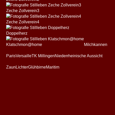
Zeche Zollverein3
Zeche Zollverein4
Doppelherz
Klatschmon@home
Milchkannen
Paris
Versaille
TK Millingen
Niederrheinische Aussicht
Zaun
Lichter
Glühbirne
Maritim
Natur