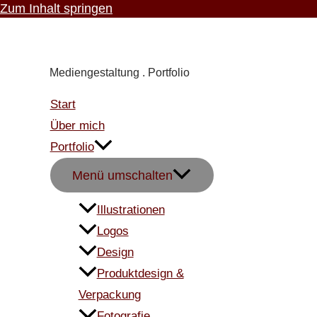
Zum Inhalt springen
Carmen Knoppik
Mediengestaltung . Portfolio
Start
Über mich
Portfolio
Menü umschalten
Illustrationen
Logos
Design
Produktdesign &
Verpackung
Fotografie