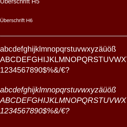
Überschrift H5
Überschrift H6
abcdefghijklmnopqrstuvwxyzäüöß
ABCDEFGHIJKLMNOPQRSTUVWX
1234567890$%&/€?
abcdefghijklmnopqrstuvwxyzäüöß
ABCDEFGHIJKLMNOPQRSTUVWX
1234567890$%&/€?