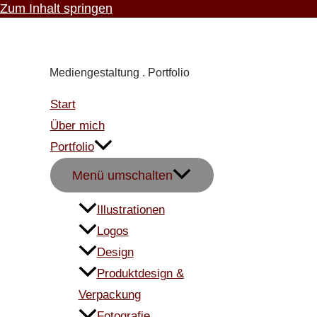
Zum Inhalt springen
Carmen Knoppik
Mediengestaltung . Portfolio
Start
Über mich
Portfolio
Menü umschalten
Illustrationen
Logos
Design
Produktdesign &
Verpackung
Fotografie