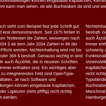
reinstellungen können eingebaute Kapitälchen, Kerning o
 An ihm kann man sehen, ob alle Buchstaben da sind und 
sch sieht zum Beispiel fast jede Schrift gut
Nichteinha
 erat demonstrandum. Seit 1975 fehlen in
bestraft. G
ten Testtexten die Zahlen, weswegen nach
auch Âçcèñ
204 § ab dem Jahr 2034 Zahlen in 86 der
immer enth
 Pflicht werden. Nichteinhaltung wird mit bis
schwierig 
oder 368 $ bestraft. Genauso wichtig in sind
Funktional
ile auch Âçcèñtë, die in neueren Schriften
Voreinstel
 immer enthalten sind. Ein wichtiges aber
Kapitälchen
 zu integrierendes Feld sind OpenType-
nicht richt
litäten. Je nach Software und
Typoblindt
llungen können eingebaute Kapitälchen,
Buchstaben
er Ligaturen (sehr pfiffig) nicht richtig
Manchmal 
lt werden.
Hamburgef