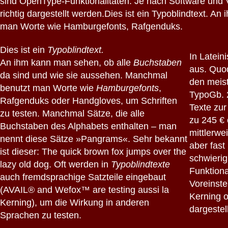
sind OpenType-Funktionalitäten. Je nach Software und Vo
richtig dargestellt werden.Dies ist ein Typoblindtext.
man Worte wie Hamburgefonts, Rafgenduks.
Dies ist ein
Typoblindtext.
In Lateini
An ihm kann man sehen, ob alle
Buchstaben
aus. Quod
da sind und wie sie aussehen. Manchmal
den meis
benutzt man Worte wie
Hamburgefonts
,
TypoGb. 
Rafgenduks oder Handgloves, um Schriften
Texte zur
zu testen. Manchmal Sätze, die alle
zu 245 € 
Buchstaben des Alphabets enthalten – man
mittlerwe
nennt diese Sätze »Pangrams«. Sehr bekannt
aber fast
ist dieser: The quick brown fox jumps over the
schwierig
lazy old dog. Oft werden in
Typoblindtexte
Funktiona
auch fremdsprachige Satzteile eingebaut
Voreinste
(AVAIL® and Wefox™ are testing aussi la
Kerning od
Kerning), um die Wirkung in anderen
dargestel
Sprachen zu testen.