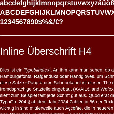
abcdefghijklmnopqrstuvwxyzäüö
ABCDEFGHIJKLMNOPQRSTUVW
1234567890$%&/€?
Inline Überschrift H4
Dies ist ein
Typoblindtext
. An ihm kann man sehen, ob a
Hamburgefonts, Rafgenduks oder Handgloves, um Schrif
diese Sätze »Pangrams«. Sehr bekannt ist dieser: The q
fremdsprachige Satzteile eingebaut (AVAIL® and Wefox™ 
sieht zum Beispiel fast jede Schrift gut aus. Quod era
TypoGb. 204 § ab dem Jahr 2034 Zahlen in 86 der Texte 
wichtig in sind mittlerweile auch Âçcèñtë, die in neuere