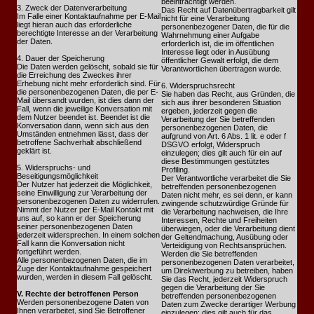
beeinträchtigt werden.
3. Zweck der Datenverarbeitung
Das Recht auf Datenübertragbarkeit gilt
Im Falle einer Kontaktaufnahme per E-Mail
nicht für eine Verarbeitung
liegt hieran auch das erforderliche
personenbezogener Daten, die für die
berechtigte Interesse an der Verarbeitung
Wahrnehmung einer Aufgabe
der Daten.
erforderlich ist, die im öffentlichen
Interesse liegt oder in Ausübung
4. Dauer der Speicherung
öffentlicher Gewalt erfolgt, die dem
Die Daten werden gelöscht, sobald sie für
Verantwortlichen übertragen wurde.
die Erreichung des Zweckes ihrer
Erhebung nicht mehr erforderlich sind. Für
6. Widerspruchsrecht
die personenbezogenen Daten, die per E-
Sie haben das Recht, aus Gründen, die
Mail übersandt wurden, ist dies dann der
sich aus ihrer besonderen Situation
Fall, wenn die jeweilige Konversation mit
ergeben, jederzeit gegen die
dem Nutzer beendet ist. Beendet ist die
Verarbeitung der Sie betreffenden
Konversation dann, wenn sich aus den
personenbezogenen Daten, die
Umständen entnehmen lässt, dass der
aufgrund von Art. 6 Abs. 1 lit. e oder f
betroffene Sachverhalt abschließend
DSGVO erfolgt, Widerspruch
geklärt ist.
einzulegen; dies gilt auch für ein auf
diese Bestimmungen gestütztes
5. Widerspruchs- und
Profiling.
Beseitigungsmöglichkeit
Der Verantwortliche verarbeitet die Sie
Der Nutzer hat jederzeit die Möglichkeit,
betreffenden personenbezogenen
seine Einwilligung zur Verarbeitung der
Daten nicht mehr, es sei denn, er kann
personenbezogenen Daten zu widerrufen.
zwingende schutzwürdige Gründe für
Nimmt der Nutzer per E-Mail Kontakt mit
die Verarbeitung nachweisen, die Ihre
uns auf, so kann er der Speicherung
Interessen, Rechte und Freiheiten
seiner personenbezogenen Daten
überwiegen, oder die Verarbeitung dient
jederzeit widersprechen. In einem solchen
der Geltendmachung, Ausübung oder
Fall kann die Konversation nicht
Verteidigung von Rechtsansprüchen.
fortgeführt werden.
Werden die Sie betreffenden
Alle personenbezogenen Daten, die im
personenbezogenen Daten verarbeitet,
Zuge der Kontaktaufnahme gespeichert
um Direktwerbung zu betreiben, haben
wurden, werden in diesem Fall gelöscht.
Sie das Recht, jederzeit Widerspruch
gegen die Verarbeitung der Sie
V. Rechte der betroffenen Person
betreffenden personenbezogenen
Werden personenbezogene Daten von
Daten zum Zwecke derartiger Werbung
Ihnen verarbeitet, sind Sie Betroffener
einzulegen; dies gilt auch für das