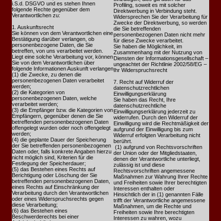
i.S.d. DSGVO und es stehen Ihnen
Profiling, soweit es mit solcher
folgende Rechte gegenüber dem
Direktwerbung in Verbindung steht.
Verantwortlichen zu:
Widersprechen Sie der Verarbeitung für
Zwecke der Direktwerbung, so werden
1. Auskunftsrecht
die Sie betreffenden
Sie können von dem Verantwortlichen eine
personenbezogenen Daten nicht mehr
Bestätigung darüber verlangen, ob
für diese Zwecke verarbeitet.
personenbezogene Daten, die Sie
Sie haben die Möglichkeit, im
betreffen, von uns verarbeitet werden.
Zusammenhang mit der Nutzung von
Liegt eine solche Verarbeitung vor, können
Diensten der Informationsgesellschaft –
Sie von dem Verantwortlichen über
ungeachtet der Richtlinie 2002/58/EG –
folgende Informationen Auskunft verlangen
Ihr Widerspruchsrecht
(1) die Zwecke, zu denen die
personenbezogenen Daten verarbeitet
7. Recht auf Widerruf der
werden;
datenschutzrechtlichen
(2) die Kategorien von
Einwilligungserklärung
personenbezogenen Daten, welche
Sie haben das Recht, Ihre
verarbeitet werden;
datenschutzrechtliche
(3) die Empfänger bzw. die Kategorien von
Einwilligungserklärung jederzeit zu
Empfängern, gegenüber denen die Sie
widerrufen. Durch den Widerruf der
betreffenden personenbezogenen Daten
Einwilligung wird die Rechtmäßigkeit der
offengelegt wurden oder noch offengelegt
aufgrund der Einwilligung bis zum
werden;
Widerruf erfolgten Verarbeitung nicht
(4) die geplante Dauer der Speicherung
berührt.
der Sie betreffenden personenbezogenen
(1) aufgrund von Rechtsvorschriften
Daten oder, falls konkrete Angaben hierzu
der Union oder der Mitgliedstaaten,
nicht möglich sind, Kriterien für die
denen der Verantwortliche unterliegt,
Festlegung der Speicherdauer;
zulässig ist und diese
(5) das Bestehen eines Rechts auf
Rechtsvorschriften angemessene
Berichtigung oder Löschung der Sie
Maßnahmen zur Wahrung Ihrer Rechte
betreffenden personenbezogenen Daten,
und Freiheiten sowie Ihrer berechtigten
eines Rechts auf Einschränkung der
Interessen enthalten oder
Verarbeitung durch den Verantwortlichen
Hinsichtlich der in (1) genannten Fälle
oder eines Widerspruchsrechts gegen
trifft der Verantwortliche angemessene
diese Verarbeitung;
Maßnahmen, um die Rechte und
(6) das Bestehen eines
Freiheiten sowie Ihre berechtigten
Beschwerderechts bei einer
Interessen zu wahren, wozu