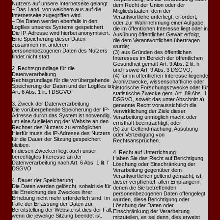
Nutzers auf unsere Internetseite gelangt
dem Recht der Union oder der
– Das Land, von welchem aus auf die
Mitgliedstaaten, dem der
Internetseite zugegriffen wird.
Verantwortliche unterliegt, erfordert,
– Die Daten werden ebenfalls in den
oder zur Wahrnehmung einer Aufgabe,
Logfiles unseres Systems gespeichert.
die im öffentlichen Interesse liegt oder in
Die IP-Adresse wird hierbei anonymisiert.
Ausübung öffentlicher Gewalt erfolgt,
Eine Speicherung dieser Daten
die dem Verantwortlichen übertragen
zusammen mit anderen
wurde;
personenbezogenen Daten des Nutzers
(3) aus Gründen des öffentlichen
findet nicht statt.
Interesses im Bereich der öffentlichen
Gesundheit gemäß Art. 9 Abs. 2 lit. h
2. Rechtsgrundlage für die
und i sowie Art. 9 Abs. 3 DSGVO;
Datenverarbeitung
(4) für im öffentlichen Interesse liegende
Rechtsgrundlage für die vorübergehende
Archivzwecke, wissenschaftliche oder
Speicherung der Daten und der Logfiles ist
historische Forschungszwecke oder für
Art. 6 Abs. 1 lit. f DSGVO.
statistische Zwecke gem. Art. 89 Abs. 1
DSGVO, soweit das unter Abschnitt a)
3. Zweck der Datenverarbeitung
genannte Recht voraussichtlich die
Die vorübergehende Speicherung der IP-
Verwirklichung der Ziele dieser
Adresse durch das System ist notwendig,
Verarbeitung unmöglich macht oder
um eine Auslieferung der Website an den
ernsthaft beeinträchtigt, oder
Rechner des Nutzers zu ermöglichen.
(5) zur Geltendmachung, Ausübung
Hierfür muss die IP-Adresse des Nutzers
oder Verteidigung von
für die Dauer der Sitzung gespeichert
Rechtsansprüchen.
bleiben.
In diesen Zwecken liegt auch unser
4. Recht auf Unterrichtung
berechtigtes Interesse an der
Haben Sie das Recht auf Berichtigung,
Datenverarbeitung nach Art. 6 Abs. 1 lit. f
Löschung oder Einschränkung der
DSGVO.
Verarbeitung gegenüber dem
Verantwortlichen geltend gemacht, ist
4. Dauer der Speicherung
dieser verpflichtet, allen Empfängern,
Die Daten werden gelöscht, sobald sie für
denen die Sie betreffenden
die Erreichung des Zweckes ihrer
personenbezogenen Daten offengelegt
Erhebung nicht mehr erforderlich sind. Im
wurden, diese Berichtigung oder
Falle der Erfassung der Daten zur
Löschung der Daten oder
Bereitstellung der Website ist dies der Fall,
Einschränkung der Verarbeitung
wenn die jeweilige Sitzung beendet ist.
mitzuteilen, es sei denn, dies erweist