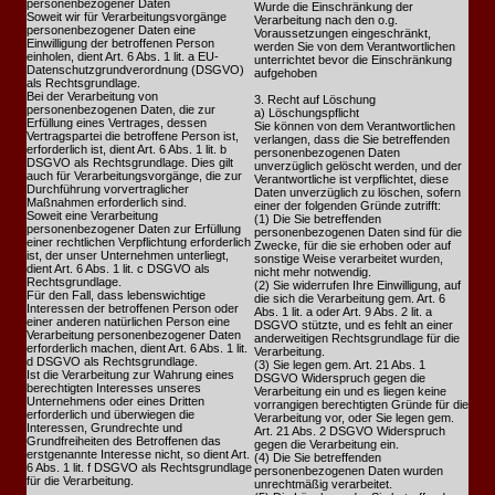
personenbezogener Daten
Wurde die Einschränkung der
Soweit wir für Verarbeitungsvorgänge
Verarbeitung nach den o.g.
personenbezogener Daten eine
Voraussetzungen eingeschränkt,
Einwilligung der betroffenen Person
werden Sie von dem Verantwortlichen
einholen, dient Art. 6 Abs. 1 lit. a EU-
unterrichtet bevor die Einschränkung
Datenschutzgrundverordnung (DSGVO)
aufgehoben
als Rechtsgrundlage.
Bei der Verarbeitung von
3. Recht auf Löschung
personenbezogenen Daten, die zur
a) Löschungspflicht
Erfüllung eines Vertrages, dessen
Sie können von dem Verantwortlichen
Vertragspartei die betroffene Person ist,
verlangen, dass die Sie betreffenden
erforderlich ist, dient Art. 6 Abs. 1 lit. b
personenbezogenen Daten
DSGVO als Rechtsgrundlage. Dies gilt
unverzüglich gelöscht werden, und der
auch für Verarbeitungsvorgänge, die zur
Verantwortliche ist verpflichtet, diese
Durchführung vorvertraglicher
Daten unverzüglich zu löschen, sofern
Maßnahmen erforderlich sind.
einer der folgenden Gründe zutrifft:
Soweit eine Verarbeitung
(1) Die Sie betreffenden
personenbezogener Daten zur Erfüllung
personenbezogenen Daten sind für die
einer rechtlichen Verpflichtung erforderlich
Zwecke, für die sie erhoben oder auf
ist, der unser Unternehmen unterliegt,
sonstige Weise verarbeitet wurden,
dient Art. 6 Abs. 1 lit. c DSGVO als
nicht mehr notwendig.
Rechtsgrundlage.
(2) Sie widerrufen Ihre Einwilligung, auf
Für den Fall, dass lebenswichtige
die sich die Verarbeitung gem. Art. 6
Interessen der betroffenen Person oder
Abs. 1 lit. a oder Art. 9 Abs. 2 lit. a
einer anderen natürlichen Person eine
DSGVO stützte, und es fehlt an einer
Verarbeitung personenbezogener Daten
anderweitigen Rechtsgrundlage für die
erforderlich machen, dient Art. 6 Abs. 1 lit.
Verarbeitung.
d DSGVO als Rechtsgrundlage.
(3) Sie legen gem. Art. 21 Abs. 1
Ist die Verarbeitung zur Wahrung eines
DSGVO Widerspruch gegen die
berechtigten Interesses unseres
Verarbeitung ein und es liegen keine
Unternehmens oder eines Dritten
vorrangigen berechtigten Gründe für die
erforderlich und überwiegen die
Verarbeitung vor, oder Sie legen gem.
Interessen, Grundrechte und
Art. 21 Abs. 2 DSGVO Widerspruch
Grundfreiheiten des Betroffenen das
gegen die Verarbeitung ein.
erstgenannte Interesse nicht, so dient Art.
(4) Die Sie betreffenden
6 Abs. 1 lit. f DSGVO als Rechtsgrundlage
personenbezogenen Daten wurden
für die Verarbeitung.
unrechtmäßig verarbeitet.