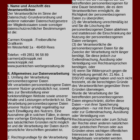
betreffenden personenbezogenen für
I. Name und Anschrift des
eine Dauer bestreiten, die es dem
Verantwortlichen
Verantwortlichen ermöglicht, die
Der Verantwortliche im Sinne der
Richtigkeit der personenbezogenen
Datenschutz-Grundverordnung und
Daten zu überprüfen;
anderer nationaler Datenschutzgesetze
(2) die Verarbeitung unrechtmäßig ist
der Mitgliedsstaaten sowie sonstiger
und Sie die Löschung der
datenschutzrechtlicher Bestimmungen
personenbezogenen Daten ablehnen
ist die:
und stattdessen die Einschränkung der
Nutzung der personenbezogenen
Carmen Knoppik . Freiberufliche
Daten verlangen;
Grafikerin
(3) der Verantwortliche die
Im Westerfeld 1a · 46459 Rees
personenbezogenen Daten für die
Zwecke der Verarbeitung nicht länger
Telefon: +49 2851 96 58 89
benötigt, Sie diese jedoch zur
carmen(at)knoppik.net
Geltendmachung, Ausübung oder
www.knoppik.net
Verteidigung von Rechtsansprüchen
www.puenktchen-werbegestaltung.de
benötigen, oder
(4) wenn Sie Widerspruch gegen die
II. Allgemeines zur Datenverarbeitung
Verarbeitung gemäß Art. 21 Abs. 1
1. Umfang der Verarbeitung
DSGVO eingelegt haben und noch nicht
personenbezogener Daten
feststeht, ob die berechtigten Gründe
Wir verarbeiten personenbezogene Daten
des Verantwortlichen gegenüber Ihren
unserer Nutzer grundsätzlich nur, soweit
Gründen überwiegen.
dies zur Bereitstellung einer
Wurde die Verarbeitung der Sie
funktionsfähigen Website sowie unserer
betreffenden personenbezogenen
Inhalte und Leistungen erforderlich ist. Die
Daten eingeschränkt, dürfen diese
Verarbeitung personenbezogener Daten
Daten – von ihrer Speicherung
unserer Nutzer erfolgt regelmäßig nur
abgesehen – nur mit Ihrer Einwilligung
nach Einwilligung des Nutzers. Eine
oder zur Geltendmachung, Ausübung
Ausnahme gilt in solchen Fällen, in denen
oder Verteidigung von
eine vorherige Einholung einer Einwilligung
Rechtsansprüchen oder zum Schutz
aus tatsächlichen Gründen nicht möglich
der Rechte einer anderen natürlichen
ist und die Verarbeitung der Daten durch
oder juristischen Person oder aus
gesetzliche Vorschriften gestattet ist.
Gründen eines wichtigen öffentlichen
Interesses der Union oder eines
2. Rechtsgrundlage für die Verarbeitung
Mitgliedstaats verarbeitet werden.