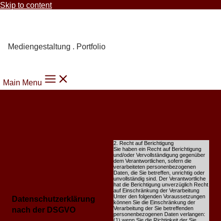
Skip to content
Carmen Knoppik
Mediengestaltung . Portfolio
Main Menu
2. Recht auf Berichtigung
Sie haben ein Recht auf Berichtigung
und/oder Vervollständigung gegenüber
dem Verantwortlichen, sofern die
verarbeiteten personenbezogenen
Daten, die Sie betreffen, unrichtig oder
unvollständig sind. Der Verantwortliche
hat die Berichtigung unverzüglich Recht
auf Einschränkung der Verarbeitung
Unter den folgenden Voraussetzungen
Datenschutzerklärung
können Sie die Einschränkung der
Verarbeitung der Sie betreffenden
nach der DSGVO
personenbezogenen Daten verlangen:
(1) wenn Sie die Richtigkeit der Sie