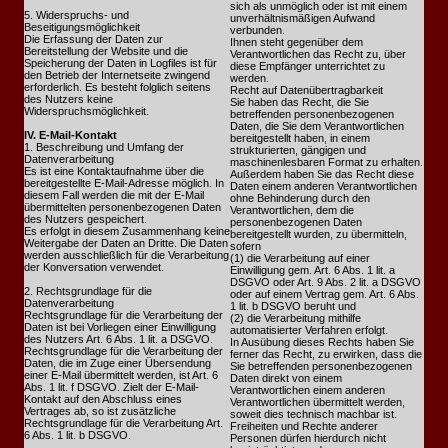
sich als unmöglich oder ist mit einem
5. Widerspruchs- und
unverhältnismäßigen Aufwand
Beseitigungsmöglichkeit
verbunden.
Die Erfassung der Daten zur
Ihnen steht gegenüber dem
Bereitstellung der Website und die
Verantwortlichen das Recht zu, über
Speicherung der Daten in Logfiles ist für
diese Empfänger unterrichtet zu
den Betrieb der Internetseite zwingend
werden.
erforderlich. Es besteht folglich seitens
Recht auf Datenübertragbarkeit
des Nutzers keine
Sie haben das Recht, die Sie
Widerspruchsmöglichkeit.
betreffenden personenbezogenen
Daten, die Sie dem Verantwortlichen
IV. E-Mail-Kontakt
bereitgestellt haben, in einem
1. Beschreibung und Umfang der
strukturierten, gängigen und
Datenverarbeitung
maschinenlesbaren Format zu erhalten.
Es ist eine Kontaktaufnahme über die
Außerdem haben Sie das Recht diese
bereitgestellte E-Mail-Adresse möglich. In
Daten einem anderen Verantwortlichen
diesem Fall werden die mit der E-Mail
ohne Behinderung durch den
übermittelten personenbezogenen Daten
Verantwortlichen, dem die
des Nutzers gespeichert.
personenbezogenen Daten
Es erfolgt in diesem Zusammenhang keine
bereitgestellt wurden, zu übermitteln,
Weitergabe der Daten an Dritte. Die Daten
sofern
werden ausschließlich für die Verarbeitung
(1) die Verarbeitung auf einer
der Konversation verwendet.
Einwilligung gem. Art. 6 Abs. 1 lit. a
DSGVO oder Art. 9 Abs. 2 lit. a DSGVO
2. Rechtsgrundlage für die
oder auf einem Vertrag gem. Art. 6 Abs.
Datenverarbeitung
1 lit. b DSGVO beruht und
Rechtsgrundlage für die Verarbeitung der
(2) die Verarbeitung mithilfe
Daten ist bei Vorliegen einer Einwilligung
automatisierter Verfahren erfolgt.
des Nutzers Art. 6 Abs. 1 lit. a DSGVO.
In Ausübung dieses Rechts haben Sie
Rechtsgrundlage für die Verarbeitung der
ferner das Recht, zu erwirken, dass die
Daten, die im Zuge einer Übersendung
Sie betreffenden personenbezogenen
einer E-Mail übermittelt werden, ist Art. 6
Daten direkt von einem
Abs. 1 lit. f DSGVO. Zielt der E-Mail-
Verantwortlichen einem anderen
Kontakt auf den Abschluss eines
Verantwortlichen übermittelt werden,
Vertrages ab, so ist zusätzliche
soweit dies technisch machbar ist.
Rechtsgrundlage für die Verarbeitung Art.
Freiheiten und Rechte anderer
6 Abs. 1 lit. b DSGVO.
Personen dürfen hierdurch nicht