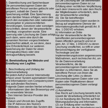
(5) Die Löschung der Sie betreffenden
3. Datenlöschung und Speicherdauer
personenbezogenen Daten ist zur
Die personenbezogenen Daten der
Erfüllung einer rechtlichen Verpflichtung
betroffenen Person werden gelöscht oder
nach dem Unionsrecht oder dem Recht
gesperrt, sobald der Zweck der
der Mitgliedstaaten erforderlich, dem
Speicherung entfällt. Eine Speicherung
der Verantwortliche unterliegt.
kann darüber hinaus erfolgen, wenn dies
(6) Die Sie betreffenden
durch den europäischen oder nationalen
personenbezogenen Daten wurden in
Gesetzgeber in unionsrechtlichen
Bezug auf angebotene Dienste der
Verordnungen, Gesetzen oder sonstigen
Informationsgesellschaft gemäß Art. 8
Vorschriften, denen der Verantwortliche
Abs. 1 DSGVO erhoben.
unterliegt, vorgesehen wurde. Eine
b) Information an Dritte
Sperrung oder Löschung der Daten erfolgt
Hat der Verantwortliche die Sie
auch dann, wenn eine durch die
betreffenden personenbezogenen
genannten Normen vorgeschriebene
Daten öffentlich gemacht und ist er
Speicherfrist abläuft, es sei denn, dass
gem. Art. 17 Abs. 1 DSGVO zu deren
eine Erforderlichkeit zur weiteren
Löschung verpflichtet, so trifft er unter
Speicherung der Daten für einen
Berücksichtigung der verfügbaren
Vertragsabschluss oder eine
Technologie und der
Vertragserfüllung besteht.
Implementierungskosten angemessene
Maßnahmen, auch technischer Art, um
III. Bereitstellung der Website und
für die Datenverarbeitung
Erstellung von Logfiles
Verantwortliche, die die
personenbezogenen Daten verarbeiten,
1. Beschreibung und Umfang der
darüber zu informieren, dass Sie als
Datenverarbeitung
betroffene Person von ihnen die
Bei jedem Aufruf unserer Internetseite
Löschung aller Links zu diesen
erfasst unser System automatisiert Daten
personenbezogenen Daten oder von
und Informationen vom Computersystem
Kopien oder Replikationen dieser
des aufrufenden Rechners.
personenbezogenen Daten verlangt
Folgende Daten werden hierbei erhoben:
haben.
– Informationen über den Browsertyp und
c) Ausnahmen
die verwendete Version
Das Recht auf Löschung besteht nicht,
– Den Internet-Service-Provider des
soweit die Verarbeitung erforderlich ist
Nutzers
(1) zur Ausübung des Rechts auf freie
– Datum und Uhrzeit des Zugriffs
Meinungsäußerung und Information;
– Die IP-Adresse des Nutzers
(2) zur Erfüllung einer rechtlichen
– Websites, von denen das System des
Verpflichtung, die die Verarbeitung nach