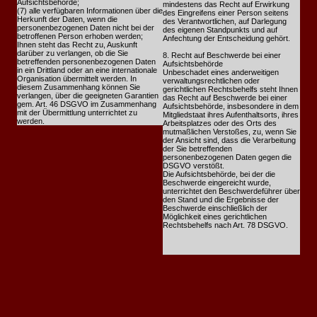
Aufsichtsbehörde;
mindestens das Recht auf Erwirkung
(7) alle verfügbaren Informationen über die
des Eingreifens einer Person seitens
Herkunft der Daten, wenn die
des Verantwortlichen, auf Darlegung
personenbezogenen Daten nicht bei der
des eigenen Standpunkts und auf
betroffenen Person erhoben werden;
Anfechtung der Entscheidung gehört.
Ihnen steht das Recht zu, Auskunft
darüber zu verlangen, ob die Sie
8. Recht auf Beschwerde bei einer
betreffenden personenbezogenen Daten
Aufsichtsbehörde
in ein Drittland oder an eine internationale
Unbeschadet eines anderweitigen
Organisation übermittelt werden. In
verwaltungsrechtlichen oder
diesem Zusammenhang können Sie
gerichtlichen Rechtsbehelfs steht Ihnen
verlangen, über die geeigneten Garantien
das Recht auf Beschwerde bei einer
gem. Art. 46 DSGVO im Zusammenhang
Aufsichtsbehörde, insbesondere in dem
mit der Übermittlung unterrichtet zu
Mitgliedstaat ihres Aufenthaltsorts, ihres
werden.
Arbeitsplatzes oder des Orts des
mutmaßlichen Verstoßes, zu, wenn Sie
der Ansicht sind, dass die Verarbeitung
der Sie betreffenden
personenbezogenen Daten gegen die
DSGVO verstößt.
Die Aufsichtsbehörde, bei der die
Beschwerde eingereicht wurde,
unterrichtet den Beschwerdeführer über
den Stand und die Ergebnisse der
Beschwerde einschließlich der
Möglichkeit eines gerichtlichen
Rechtsbehelfs nach Art. 78 DSGVO.